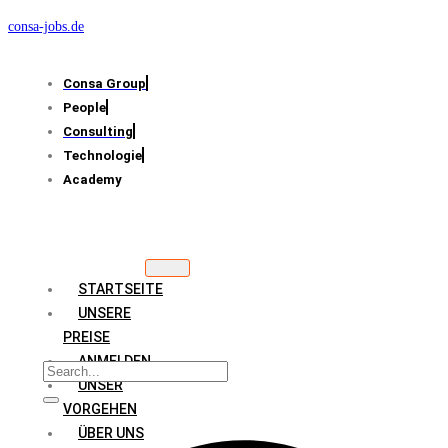
consa-jobs.de
Consa Group
People
Consulting
Technologie
Academy
STARTSEITE
UNSERE
PREISE
ANMELDEN
UNSER
VORGEHEN
ÜBER UNS