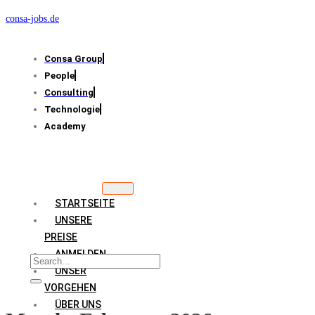
consa-jobs.de
Consa Group
People
Consulting
Technologie
Academy
STARTSEITE
UNSERE
PREISE
ANMELDEN
UNSER
VORGEHEN
ÜBER UNS