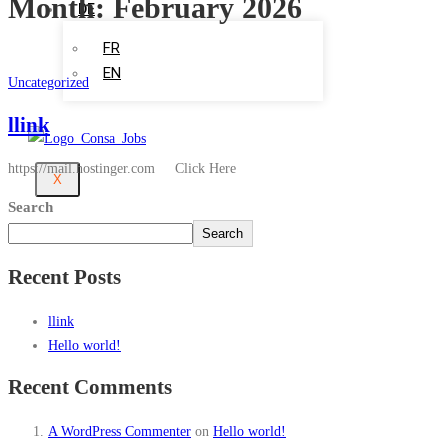
Month:
February 2026
DE
FR
EN
Uncategorized
llink
https://mail.hostinger.com Click Here
X
Search
Search
Recent Posts
llink
Hello world!
Recent Comments
A WordPress Commenter
on
Hello world!